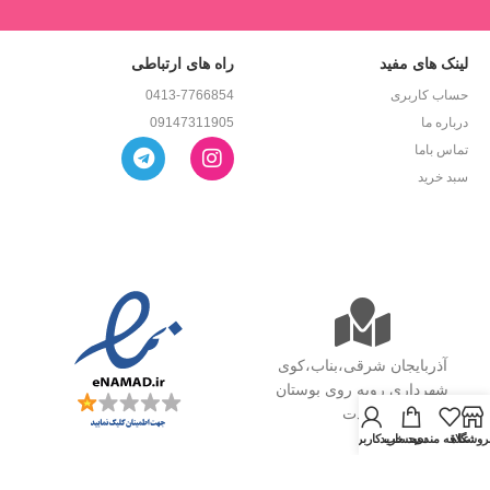
لینک های مفید
راه های ارتباطی
حساب کاربری
0413-7766854
درباره ما
09147311905
تماس باما
سبد خرید
آذربایجان شرقی،بناب،کوی
شهرداری روبه روی بوستان
وحدت
روشگاه
علاقه مندی
سبد خرید
حساب کاربری من