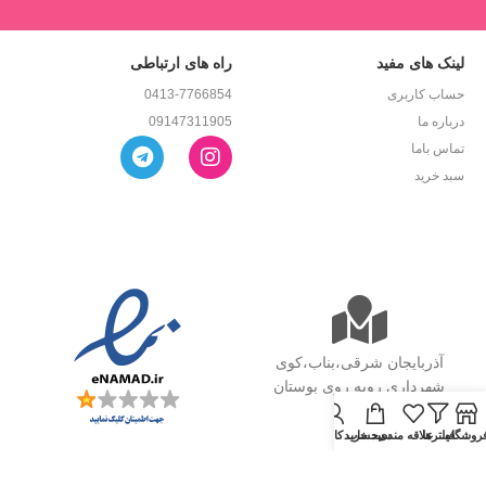
لینک های مفید
راه های ارتباطی
حساب کاربری
0413-7766854
درباره ما
09147311905
تماس باما
سبد خرید
آذربایجان شرقی،بناب،کوی
شهرداری روبه روی بوستان
وحدت
روشگاه
فیلترها
علاقه مندی
سبد خرید
حساب کاربری من