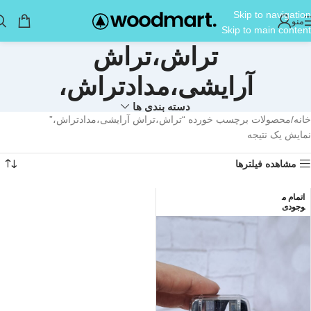
Skip to navigation
منو
Skip to main content
تراش،تراش
آرایشی،مدادتراش،
دسته بندی ها
خانه
محصولات برچسب خورده “تراش،تراش آرایشی،مدادتراش،”
نمایش یک نتیجه
مشاهده فیلترها
اتمام م
وجودی