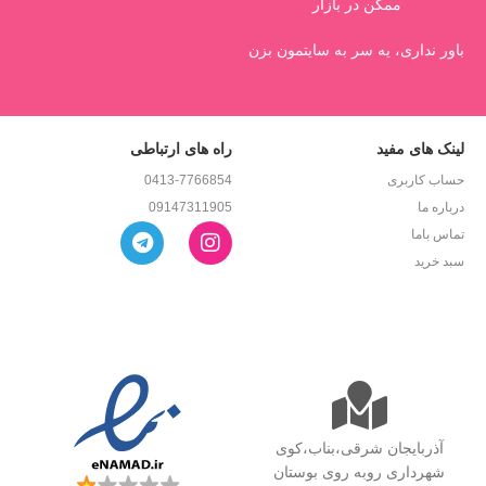
ممکن در بازار
باور نداری، یه سر به سایتمون بزن
لینک های مفید
راه های ارتباطی
حساب کاربری
0413-7766854
درباره ما
09147311905
تماس باما
سبد خرید
آذربایجان شرقی،بناب،کوی
شهرداری روبه روی بوستان