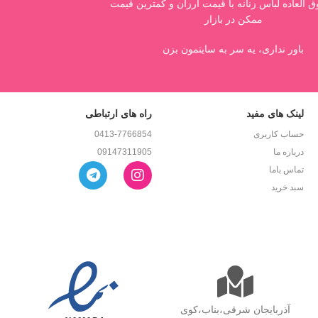
العاده لباس زنانه با قیمت ارزان و کمترین قیمت
ممکن در بازار
باور نداری، یه سر به سایتمون بزن
لینک های مفید
راه های ارتباطی
حساب کاربری
0413-7766854
درباره ما
09147311905
تماس باما
سبد خرید
آذربایجان شرقی،بناب،کوی