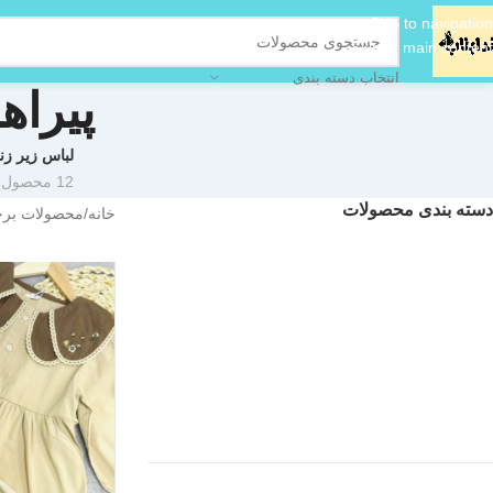
Skip to navigation
Skip to main content
انتخاب دسته بندی
پیراه
لباس زیر زنا
12 محصول
دسته بندی محصولات
خانه
محصولات برچس
آرایشی بهداشتی
اکسسوری
دختر-پسر
زنانه
شال و روسری
کلاه
لباس زیر زنانه
مردانه