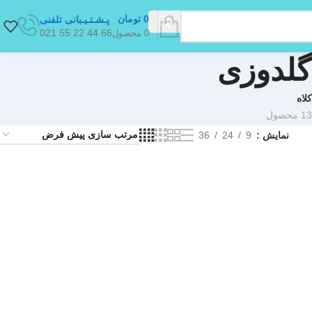
0
تومان
پـشـتـیـبانی تلفنی
66 44 22 55 021
0
محصول
 گلدوزی
کلاه
13 محصول
نمایش
9
24
36