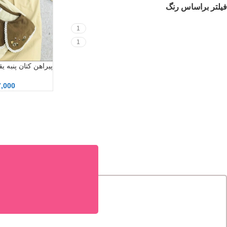
فیلتر براساس رنگ
کرمی
1
نسکافه ای
1
پیراهن کتان پنبه ی
7,000