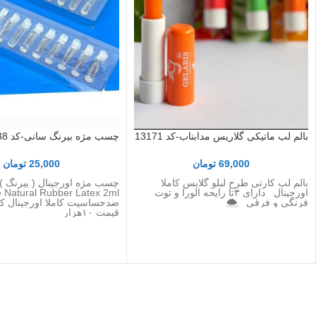
بالم لب ماتیکی گلاریس مدابناب-کد 13171
چسب مژه بیرنگ سانی-کد 11438
69,000
تومان
25,000
تومان
بالم لب کارتی طرح لبلو گلايس كاملا
اورجينال دارای ۳تا رایحه الورا و توت
فرنگی و فرقی 🌨
ضدحساسیت کاملا اورجینال ک
قیمت ۱۰هزار