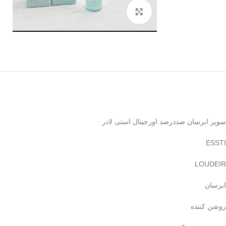
بزرگنمایی تصویر
سوپر ابرسان صددرصد اورجینال استی لادر‌
ESSTI
LOUDEIR
ابرسان
روشن کننده