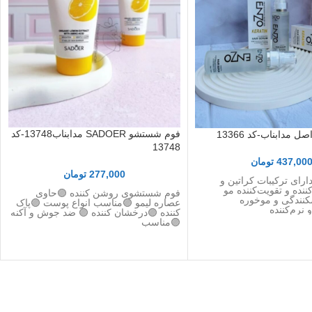
فوم شستشو SADOER مدابناب13748-کد
 مدابناب-کد 13366
13748
437,00
تومان
277,000
تومان
ارای ترکیبات کراتین و
کننده و تقویت‌کننده مو
فوم شستشوی روشن کننده 🟣حاوی
کنندگی و موخوره
عصاره لیمو 🟣مناسب انواع پوست 🟣پاک
نرم‌کننده
کننده 🟣درخشان کننده 🟣 ضد جوش و آکنه
🟣مناسب