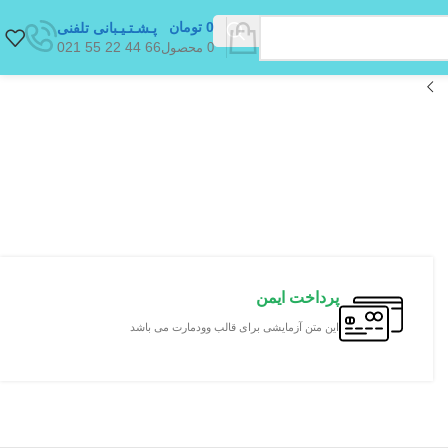
0
تومان
پـشـتـیـبانی تلفنی
66 44 22 55 021
0
محصول
پرداخت ایمن
این متن آزمایشی برای قالب وودمارت می باشد