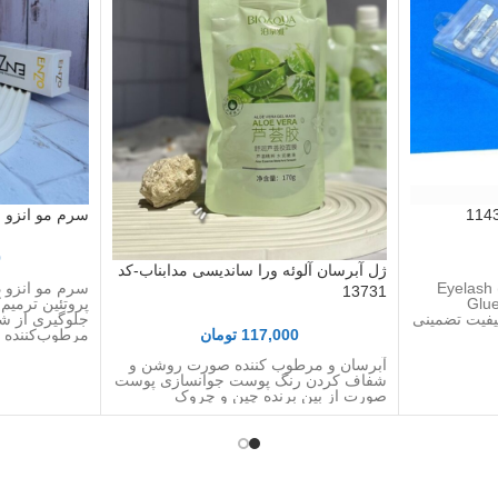
سرم مو انزو اصل
0
ژل آبرسان آلوئه ورا ساندیسی مدابناب-کد
چسب مژه اورجینال ( بیرنگ ) Eyelash
سرم مو انزو د
13731
Glue Natural Rubber Latex 2ml
پروتئین ترمیم‌
یفیت تضمینی
جلوگیری از ش
117,000
تومان
مرطوب‌کننده و 
آبرسان و مرطوب کننده صورت روشن و
شفاف کردن رنگ پوست جوانسازی پوست
صورت از بین برنده چین و چروک