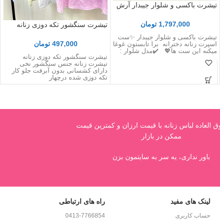
تیشرت باکسی و شلوار جیبدار آرش
1,797,000
تومان
تیشرت سنگشور تکه دوزی زنانه
تیشرت باکسی و شلوار جیبدار ✨ست
497,000
تومان
اسپرت زنانه دخترانه برا تابستون غوغا
میکنه این ست ها💖 ✔️مدل شلوار :
تیشرت سنگشور تکه دوزی زنانه
تیشرت زنانه جنس سنگشور نخی
دارای کشسانی بدون آبرفت جلو کار
تکه دوزی شده درچهار
العاده لباس زنانه با قیمت ارزان و کمترین قیمت
ممکن در بازار
باور نداری، یه سر به سایتمون بزن
لینک های مفید
راه های ارتباطی
حساب کاربری
0413-7766854