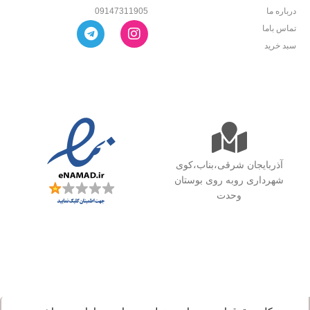
درباره ما
09147311905
تماس باما
سبد خرید
آذربایجان شرقی،بناب،کوی
شهرداری روبه روی بوستان
وحدت