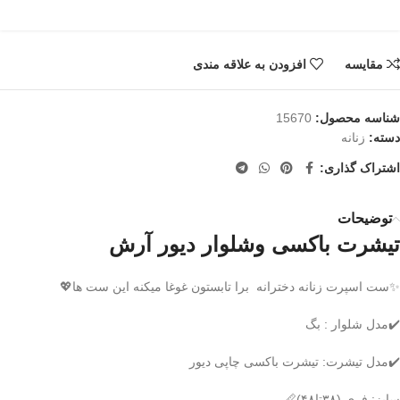
مقایسه
افزودن به علاقه مندی
شناسه محصول:
15670
دسته:
زنانه
اشتراک گذاری:
توضیحات
تیشرت باکسی وشلوار دیور آرش
✨ست اسپرت زنانه دخترانه برا تابستون غوغا میکنه این ست ها💖
✔️مدل شلوار : بگ
✔️مدل تیشرت: تیشرت باکسی چاپی دیور
سایز: فری (۳۸تا۴۸)📏