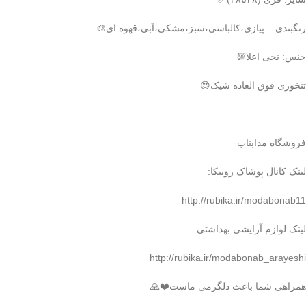
رنگبندی: پیازی،کالباسی،سبز،مشکی،آبی،قهوه ای🎨
جنس: نخی اعلا💯
تنخوری فوق العاده شیک😍
فروشگاه مدابناب
لینک کانال پوشاک روبیکا:
http://rubika.ir/modabonab11
لینک لوازم آرایشی بهداشتی
http://rubika.ir/modabonab_arayeshi
همراهی شما باعث دلگرمی ماست❤️🙏