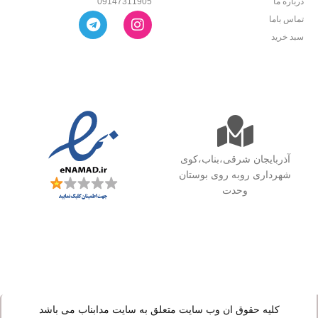
درباره ما
09147311905
تماس باما
سبد خرید
آذربایجان شرقی،بناب،کوی
شهرداری روبه روی بوستان
وحدت
کلیه حقوق ان وب سایت متعلق به سایت مدابناب می باشد