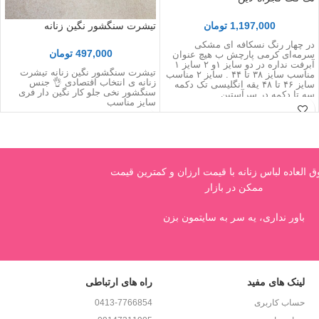
1,197,000
تومان
تیشرت سنگشور نگین زنانه
در چهار رنگ نسکافه ای مشکی
497,000
تومان
سرمه‌ای کرمی پارچش ب هیچ عنوان
آبرفت نداره در دو سایز ۱و ۲ سایز ۱
تیشرت سنگشور نگین زنانه تیشرت
مناسب سایز ۳۸ تا ۴۴ . سایز ۲ مناسب
زنانه ی انتخاب اقتصادی 👌 جنس
سایز ۴۶ تا ۴۸ یقه انگلیسی تک دکمه
سنگشور نخی جلو کار نگین دار فری
سه تا دکمه در سرآستین
سایز مناسب
العاده لباس زنانه با قیمت ارزان و کمترین قیمت
ممکن در بازار
باور نداری، یه سر به سایتمون بزن
لینک های مفید
راه های ارتباطی
حساب کاربری
0413-7766854