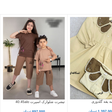
به یقه گلدوزی
تیشرت شلوارک اسپرت 40.45alo
1,397,00
تومان
897,000
تومان