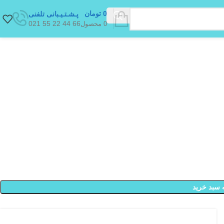
0
تومان
پـشـتـیـبانی تلفنی
66 44 22 55 021
0
محصول
 سبد خرید