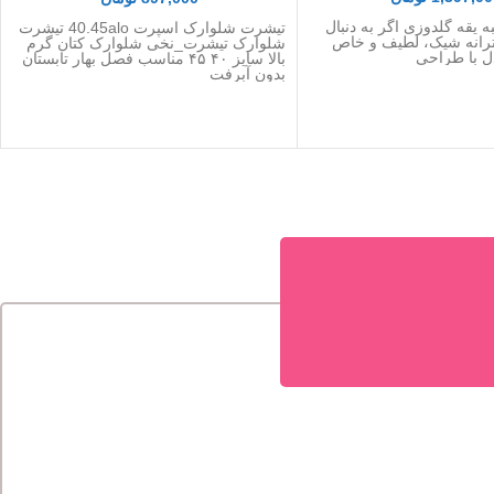
به یقه گلدوزی اگر به دنبال
تیشرت شلوارک اسپرت 40.45alo تیشرت
ترانه شیک، لطیف و خاص
شلوارک تیشرت_نخی شلوارک کتان گرم
ل با طراحی
بالا سایز ۴۰ ۴۵ مناسب فصل بهار تابستان
بدون آبرفت