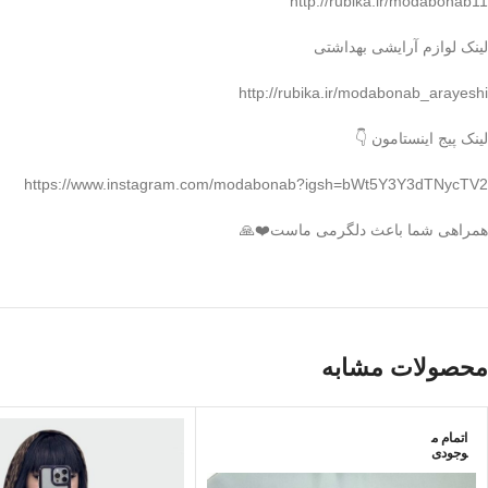
http://rubika.ir/modabonab11
لینک لوازم آرایشی بهداشتی
http://rubika.ir/modabonab_arayeshi
لینک پیج اینستامون 👇
https://www.instagram.com/modabonab?igsh=bWt5Y3Y3dTNycTV2
همراهی شما باعث دلگرمی ماست❤️🙏
محصولات مشابه
اتمام م
وجودی