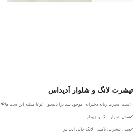
تیشرت لانگ و شلوار آدیداس
✨ست اسپرت زنانه دخترانه موجود شد برا تابستون غوغا میکنه این ست ها💖
✔️مدل شلوار : بگ و جیبدار
✔️مدل تیشرت: باکسی لانگ چاپی آدیداس