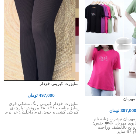
ساپورت کبریتی خزدار
497,000
تومان
مهربان
ساپورت خزدار کبریتی رنگ مشکی فری
سایز مناسب ۳۸ تا ۴۸ بیرونش: پارچه‌ی
397,00
تومان
کبریتی کشی و خوش‌فرم داخلش: خز نرم
هربان تیشرت زنانه نام
پوی مهربان 🐶❤️ جنس:
100%پنبه یه رو نخ 30لطیف وراحت