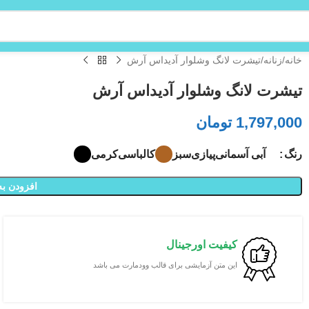
خانه
زنانه
تیشرت لانگ وشلوار آدیداس آرش
تیشرت لانگ وشلوار آدیداس آرش
1,797,000
تومان
آبی آسمانی
پیازی
سبز
کالباسی
کرمی
رنگ
افزودن به
کیفیت اورجینال
این متن آزمایشی برای قالب وودمارت می باشد