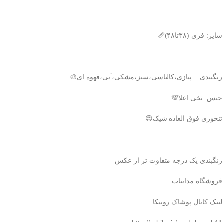
سایز: فری (۳۸تا۴۸)📏
رنگبندی: پیازی،کالباسی،سبز،مشکی،آبی،قهوه ای🎨
جنس: نخی اعلا💯
تنخوری فوق العاده شیک😍
رنگبندی یک درجه متفاوت تر از عکس
فروشگاه مدابناب
لینک کانال پوشاک روبیکا: