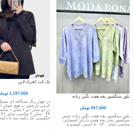
تک کت کجراه لاین
1,197,000
تومان
بلوز سنگشور یقه هفت نگین زنانه
در چهار رنگ نسکافه ای مشک
کرمی پارچش ب هیچ عنوان آب
557,000
تومان
بلوز سنگشور یقه هفت نگین زنانه جنس
انگلیسی تک دکمه سه تا دکمه
سنگشور نخی یقه هفت دارای کشسانی
سرآستین
مناسب سایز ۴۰تا ۵۰ آستین کیمونو و