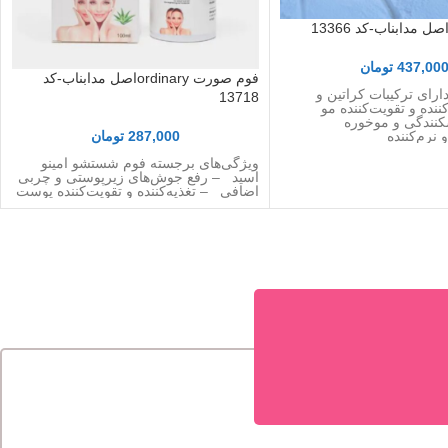
 مدابناب-کد 13366
437,00
تومان
فوم صورت ordinaryاصل مدابناب-کد
ارای ترکیبات کراتین و
13718
کننده و تقویت‌کننده مو
کنندگی و موخوره
287,000
تومان
نرم‌کننده
ویژگی‌های برجسته فوم شستشو امینو
اسید – رفع جوش‌های زیرپوستی و چربی
اضافی – تغذیه‌کننده و تقویت‌کننده پوست