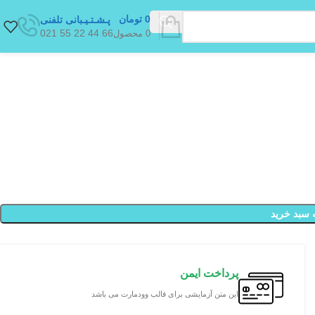
0
تومان
پـشـتـیـبانی تلفنی
66 44 22 55 021
0
محصول
 سبد خرید
پرداخت ایمن
این متن آزمایشی برای قالب وودمارت می باشد