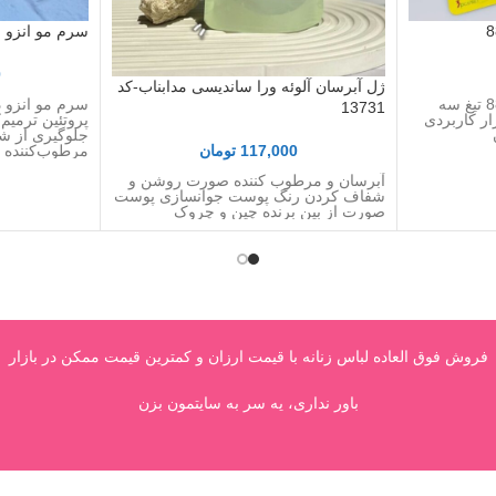
سرم مو انزو اصل
0
ژل آبرسان آلوئه ورا ساندیسی مدابناب-کد
تیغ سه عددی مدابناب-کد 8839 تیغ سه
سرم مو انزو د
13731
Tinkl) یک ابزار کاربردی
پروتئین ترمیم‌
جلوگیری از ش
117,000
تومان
مرطوب‌کننده و 
آبرسان و مرطوب کننده صورت روشن و
شفاف کردن رنگ پوست جوانسازی پوست
صورت از بین برنده چین و چروک
فروش فوق العاده لباس زنانه با قیمت ارزان و کمترین قیمت ممکن در بازار
باور نداری، یه سر به سایتمون بزن