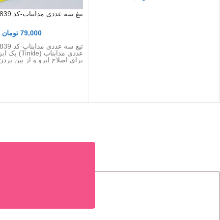
تیغ سه عددی مدابناب-کد 8839
79,000
تومان
عددی مدابناب (e
برای اصلاح ابرو و از بین بردن