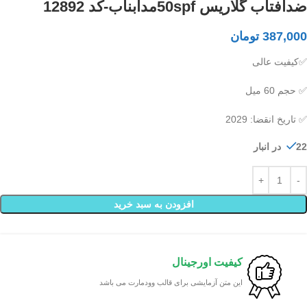
ضدآفتاب گلاریس 50spfمدابناب-کد 12892
387,000
تومان
✅️کیفیت عالی
✅️ حجم 60 میل
✅️ تاریخ انقضا: 2029
22 در انبار
افزودن به سبد خرید
کیفیت اورجینال
این متن آزمایشی برای قالب وودمارت می باشد