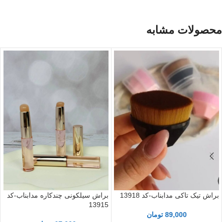
محصولات مشابه
براش تیک تاکی مدابناب-کد 13918
براش سیلکونی چندکاره مدابناب-کد
13915
89,000
تومان