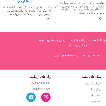
67,000
تومان
مناسب برای: افرادی که می‌خواهند
آرایش کرم پودر خود را به بهترین شکل
براش ژله‌ای ✨ قشنگ مثه انگشتت 🤌
و با ظاهری طبیعی و بدون خطوط
🏻 دیگه نیاز نیست با انگشت سایه،
ناموزون انجام دهند.
کرمپودر و … بزنی! 💡 معروف به
العاده لباس زنانه با قیمت ارزان و کمترین قیمت
ممکن در بازار
باور نداری، یه سر به سایتمون بزن
لینک های مفید
راه های ارتباطی
حساب کاربری
0413-7766854
درباره ما
09147311905
تماس باما
سبد خرید