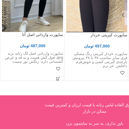
ساپورت وارداتی اصل آتا
ساپورت کبریتی خزدار
487,000
تومان
497,000
تومان
ساپورت وارداتی اصل لگ زنانه برند
ساپورت خزدار کبریتی رنگ مشکی
gvg، فول کش هست و به قد و عرض
فری سایز مناسب ۳۸ تا ۴۸ بیرونش:
کشسانی داره. رنگش بور نیست
پارچه‌ی کبریتی کشی و خوش‌فرم
داخلش: خز نرم
العاده لباس زنانه با قیمت ارزان و کمترین قیمت
ممکن در بازار
باور نداری، یه سر به سایتمون بزن