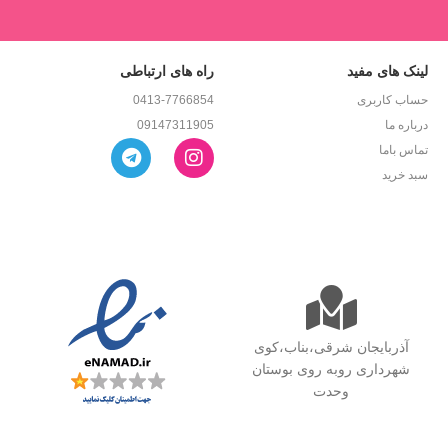
لینک های مفید
راه های ارتباطی
حساب کاربری
0413-7766854
درباره ما
09147311905
تماس باما
سبد خرید
آذربایجان شرقی،بناب،کوی
شهرداری روبه روی بوستان
وحدت