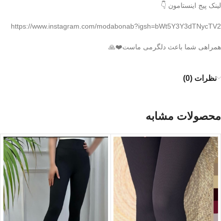
لینک پیج اینستامون 👇
https://www.instagram.com/modabonab?igsh=bWt5Y3Y3dTNycTV2
همراهی شما باعث دلگرمی ماست❤️🙏
نظرات (0)
محصولات مشابه