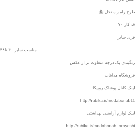
طرح راه راه نخل 🏝
قد کار ۷۰
فری سایز
مناسب سایز ۴۰ تا۴۸
رنگبندی یک درجه متفاوت تر از عکس
فروشگاه مدابناب
لینک کانال پوشاک روبیکا:
http://rubika.ir/modabonab11
لینک لوازم آرایشی بهداشتی
http://rubika.ir/modabonab_arayeshi