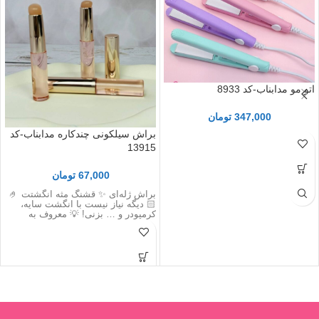
اتو مو مدابناب-کد 8933
347,000
تومان
براش سیلکونی چندکاره مدابناب-کد
13915
67,000
تومان
براش ژله‌ای ✨ قشنگ مثه انگشتت 🤌
🏻 دیگه نیاز نیست با انگشت سایه،
کرمپودر و … بزنی! 💡 معروف به