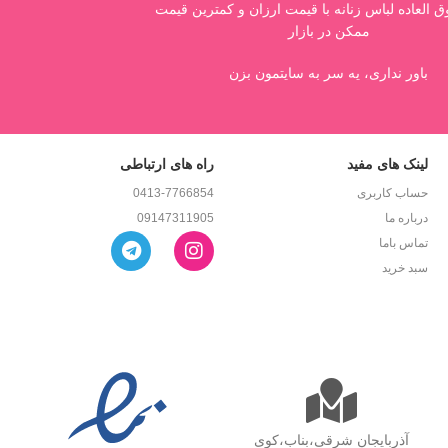
العاده لباس زنانه با قیمت ارزان و کمترین قیمت
ممکن در بازار
باور نداری، یه سر به سایتمون بزن
لینک های مفید
راه های ارتباطی
حساب کاربری
0413-7766854
درباره ما
09147311905
تماس باما
سبد خرید
آذربایجان شرقی،بناب،کوی