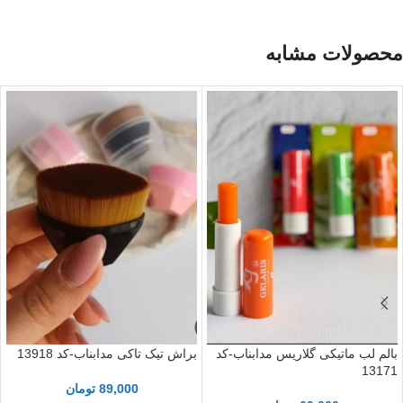
محصولات مشابه
براش تیک تاکی مدابناب-کد 13918
بالم لب ماتیکی گلاریس مدابناب-کد
13171
89,000
تومان