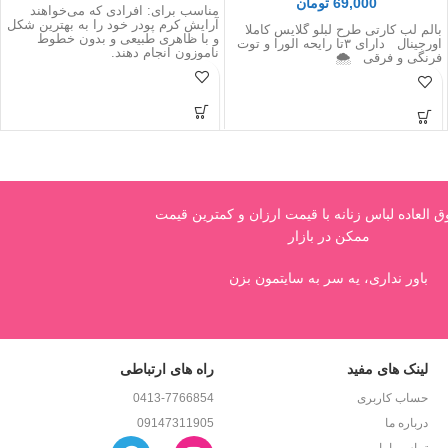
69,000
تومان
مناسب برای: افرادی که می‌خواهند
آرایش کرم پودر خود را به بهترین شکل
بالم لب کارتی طرح لبلو گلايس كاملا
و با ظاهری طبیعی و بدون خطوط
اورجينال دارای ۳تا رایحه الورا و توت
ناموزون انجام دهند.
فرنگی و فرقی 🌨
العاده لباس زنانه با قیمت ارزان و کمترین قیمت
ممکن در بازار
باور نداری، یه سر به سایتمون بزن
لینک های مفید
راه های ارتباطی
حساب کاربری
0413-7766854
درباره ما
09147311905
تماس باما