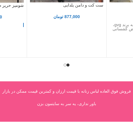
ست کت و دامن یلدایی
شومیز حریر ط
877,000
تومان
0
ساپورت وارداتی اصل لگ زنانه برند gvg،
رض کشسانی
فروش فوق العاده لباس زنانه با قیمت ارزان و کمترین قیمت ممکن در بازار
باور نداری، یه سر به سایتمون بزن