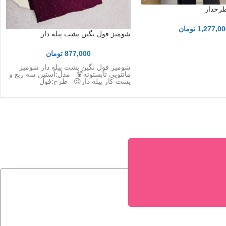
رحدار
1,277,00
تومان
شومیز فول نگین پشت پیله دار
877,000
تومان
شومیز فول نگین پشت پیله دار شومیز
مانتویی تابستونه🍹 مدل:آستین سه ربع و
پشت کار پیله دار😉 طرح:فول