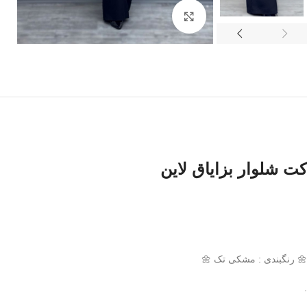
بزرگنمایی تصویر
کت شلوار بزایاق لاین
🌼 رنگبندی : مشکی تک 🌼
.