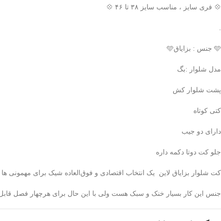
💠 فری سایز ، مناسب سایز ۳۸ تا ۴۶ 💠
.
🩵 جنس : بزایاق🩵
مدل شلوار :بگ
پشت شلوار کش
کتی کوتاه
دارای دو جیب
جلو کت دوتا دکمه داره
کت شلوار بزایاق لاین یک انتخاب اقتصادی و فوق‌العاده شیک برای مهمونی ه
جنس این کار بسیار خنک و سبک هست ولی با این حال برای هرچهار فصل قابل