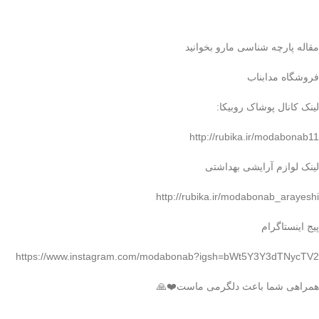
مقاله پارچه شناسی مارو بخوانید
فروشگاه مدابناب
لینک کانال پوشاک روبیکا:
http://rubika.ir/modabonab11
لینک لوازم آرایشی بهداشتی
http://rubika.ir/modabonab_arayeshi
پیج اینستاگرام
https://www.instagram.com/modabonab?igsh=bWt5Y3Y3dTNycTV2
همراهی شما باعث دلگرمی ماست❤️🙏