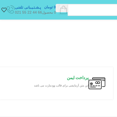
0
تومان
پـشـتـیـبانی تلفنی
66 44 22 55 021
0
محصول
پرداخت ایمن
این متن آزمایشی برای قالب وودمارت می باشد