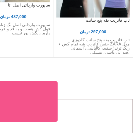
ساپورت وارداتی اصل آتا
487,000
تومان
تاپ فانریپ یقه پنج سانت
فول کش هست و به قد و ع
297,000
تومان
داره. رنگش بور نیست
تاپ فانریپ یقه پنج سانت گلدوزی
مدل ZARA جنس فانریپ پنبه تمام کش ۶
رنگ ترند( سفید، کالباسی، آسمانی
،صورتی،یاسی، مشکی