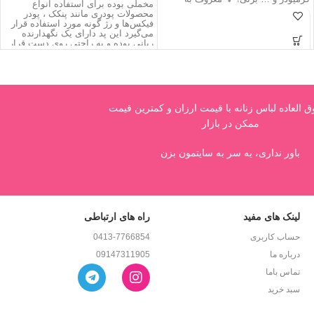
مخملی بوده برای استفاده انواع
محصولات پودری مانند پنکک‌ ، پودر
فیکس‌ها و رژ گونه مورد استفاده قرار
می‌گیرد این پد دارای یک نگهدارنده
ربانی بوده و به راحتی روی دست قرار
گرفته و استفاده از پد را برای شما
آسان می‌کند.
العاده لباس زنانه با قیمت ارزان و کمترین قیمت
ممکن در بازار
باور نداری، یه سر به سایتمون بزن
لینک های مفید
راه های ارتباطی
حساب کاربری
0413-7766854
درباره ما
09147311905
تماس باما
سبد خرید