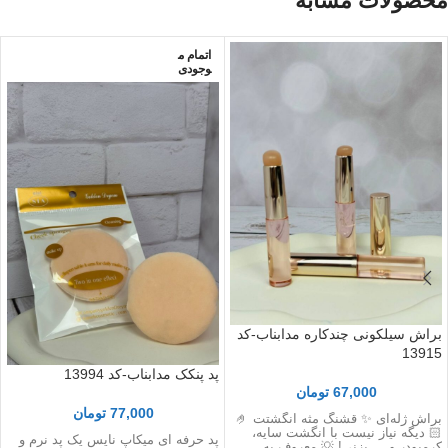
محصولات مشابه
اتمام م
وجودی
براش سیلکونی چندکاره مدابناب-کد
13915
پد پنکک مدابناب-کد 13994
67,000
تومان
77,000
تومان
براش ژله‌ای ✨ قشنگ مثه انگشتت 🤌
🏻 دیگه نیاز نیست با انگشت سایه،
پد حرفه ای میکاپ نایس یک پد نرم و
کرمپودر و … بزنی! 💡 معروف به