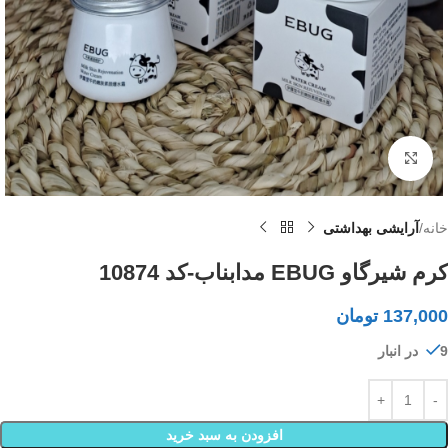
بزرگنمایی تصویر
خانه
آرایشی بهداشتی
کرم شیرگاو EBUG مدابناب-کد 10874
137,000
تومان
9 در انبار
افزودن به سبد خرید