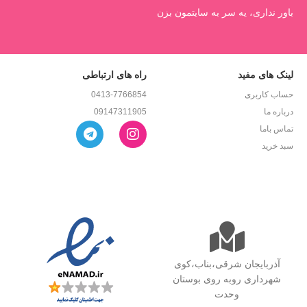
باور نداری، یه سر به سایتمون بزن
لینک های مفید
راه های ارتباطی
حساب کاربری
0413-7766854
درباره ما
09147311905
تماس باما
سبد خرید
آذربایجان شرقی،بناب،کوی
شهرداری روبه روی بوستان
وحدت