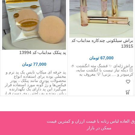
براش سیلکونی چندکاره مدابناب-کد
13915
پد پنکک مدابناب-کد 13994
67,000
تومان
77,000
تومان
براش ژله‌ای ✨ قشنگ مثه انگشتت 🤌
🏻 دیگه نیاز نیست با انگشت سایه،
پد حرفه ای میکاپ نایس یک پد نرم و
کرمپودر و … بزنی! 💡 معروف به
مخملی بوده برای استفاده انواع
محصولات پودری مانند پنکک‌ ، پودر
فیکس‌ها و رژ گونه مورد استفاده قرار
می‌گیرد این پد دارای یک نگهدارنده
ربانی بوده و به راحتی روی دست قرار
گرفته و استفاده از پد را برای شما
آسان می‌کند.
العاده لباس زنانه با قیمت ارزان و کمترین قیمت
ممکن در بازار